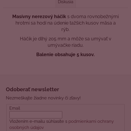
Diskusia
Masívny nerezový háčik
s dvoma rovnobežnými
hrotmi sa hodí na údenie tažších kusov mäsa a
rýb.
Háčik je dlhý 205 mm a môže sa umývať v
umývačke riadu.
Balenie obsahuje 5 kusov.
Z
á
Odoberať newsletter
p
Nezmeškajte žiadne novinky či zľavy!
ä
t
Email
i
Vložením e-mailu súhlasíte s
podmienkami ochrany
e
osobných údajov