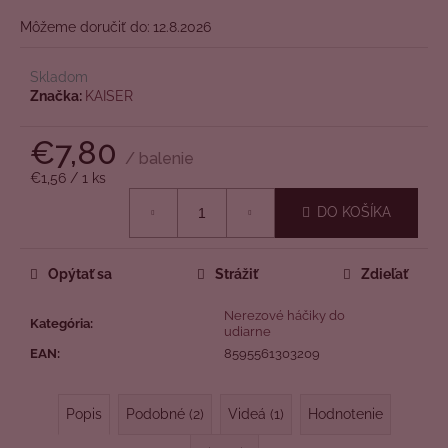
č
z
a
Môžeme doručiť do:
12.8.2026
5
m
hviezdičiek.
e
Skladom
Značka:
KAISER
€7,80
/ balenie
Jednotková
€1,56 / 1 ks
cena:
DO KOŠÍKA
Opýtať sa
Strážiť
Zdieľať
Nerezové háčiky do
Kategória
:
udiarne
EAN
:
8595561303209
Popis
Podobné (2)
Videá (1)
Hodnotenie