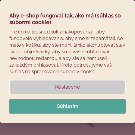
Prejsť
Hľadať
Náku
M
Prihláseni
na
obsah
Aby e-shop fungoval tak, ako má (súhlas so
Späť
košík
súbormi cookie)
Č
Pre čo najlepší zážitok z nakupovania - aby
fungovalo vyhľadávanie, aby sme si zapamätali, čo
o
máte v košíku, aby ste mohli ľahko skontrolovať stav
p
svojej objednávky, aby sme vás neobťažovali
o
nevhodnou reklamou a aby ste sa nemuseli
t
zakaždým prihlasovať. Preto potrebujeme váš
r
súhlas na spracovanie súborov cookie.
e
b
Nastavenie
u
j
Súhlasím
e
t
e
n