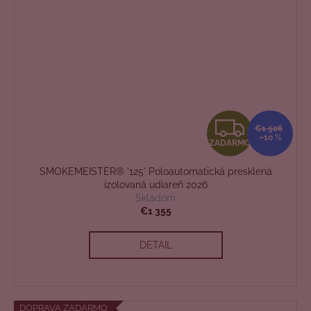
Z
€1 506
–10 %
ZADARMO
A
SMOKEMEISTER® '125' Poloautomatická presklená
D
izolovaná udiareň 2026
Skladom
A
€1 355
R
DETAIL
M
O
DOPRAVA ZADARMO