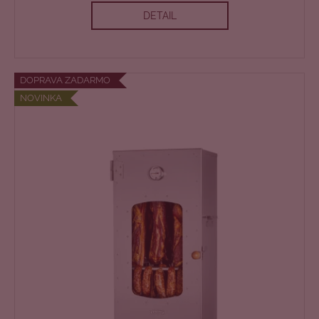
DETAIL
R
M
O
DOPRAVA ZADARMO
NOVINKA