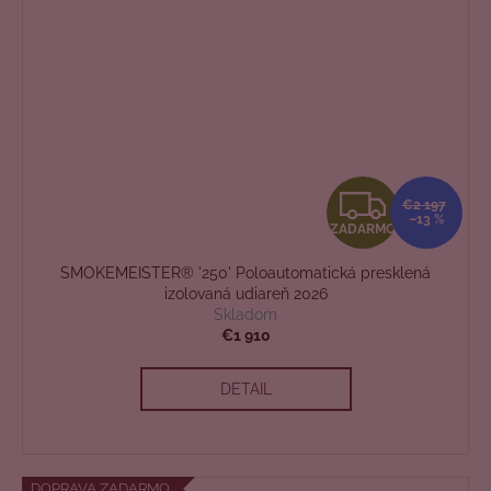
Z
€2 197
–13 %
ZADARMO
A
SMOKEMEISTER® '250' Poloautomatická presklená
D
izolovaná udiareň 2026
Skladom
A
€1 910
R
DETAIL
M
O
DOPRAVA ZADARMO