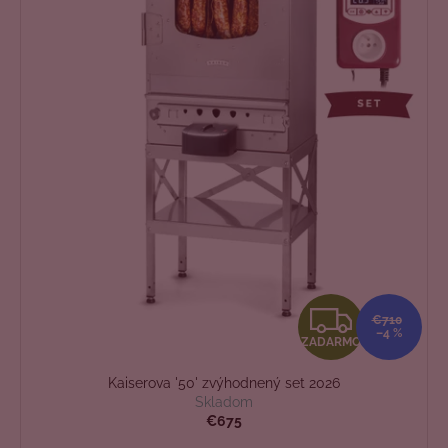
Z
€710
–4 %
ZADARMO
A
Kaiserova '50' zvýhodnený set 2026
D
Skladom
€675
A