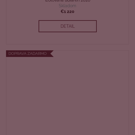
D
Skladom
A
€1 220
R
DETAIL
M
O
DOPRAVA ZADARMO