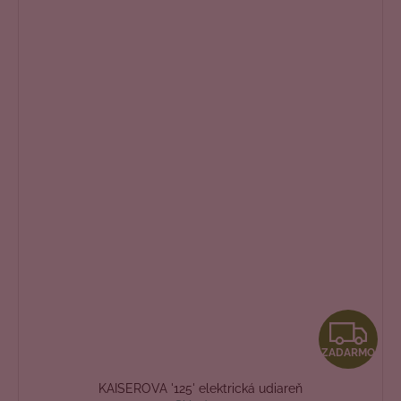
Z
ZADARMO
A
KAISEROVA '125' elektrická udiareň