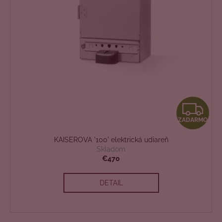
Z
ZADARMO
A
KAISEROVA '100' elektrická udiareň
D
Skladom
€470
A
DETAIL
R
M