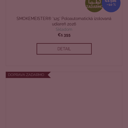
Z
€1 506
–10 %
ZADARMO
A
SMOKEMEISTER® '125' Poloautomatická izolovaná
D
udiareň 2026
Skladom
A
€1 355
R
DETAIL
M
O
DOPRAVA ZADARMO