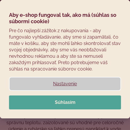
Prejsť
Hľadať
Náku
M
Prihláseni
na
obsah
Aby e-shop fungoval tak, ako má (súhlas so
Späť
košík
Kaiserove nerezové
súbormi cookie)
Č
Pre čo najlepší zážitok z nakupovania - aby
udiarne
fungovalo vyhľadávanie, aby sme si zapamätali, čo
o
máte v košíku, aby ste mohli ľahko skontrolovať stav
p
Naše poctivo vyrábané domáce plechové udiarne sú
svojej objednávky, aby sme vás neobťažovali
o
prevažne z nehrdzavejúcej ocele. V ponuke nájdete
nevhodnou reklamou a aby ste sa nemuseli
t
ľahké rybárske k vode
,
obľúbené prenosné udiarne
s
zakaždým prihlasovať. Preto potrebujeme váš
r
najlepším pomerom cena/výkon,
zaizolované
súhlas na spracovanie súborov cookie.
udiarne
, v ktorých môžete údiť aj v poriadnej zime a
e
tiež elektrické udiarne pre pohodlné údenie bez
b
Nastavenie
neustáleho stráženia teploty v udiarni. Za našou
u
kvalitou si stojíme, a preto
ponúkame záruku na
j
udiarne celých 5 rokov.
Súhlasím
e
Plechové udiarne spájajú výhody tradičných udiarní –
t
veľmi rýchlo sa nahrejú, elektrické varianty postrážia
e
správnu teplotu, zaizolované sú vhodné pre celoročné
n
údenie a rybárske sa ľahko prenesú napríklad k vode.