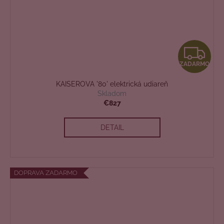
Z
ZADARMO
A
KAISEROVA '80' elektrická udiareň
D
Skladom
€827
A
DETAIL
R
M
O
DOPRAVA ZADARMO