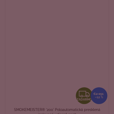
Z
€2 051
–12 %
ZADARMO
A
SMOKEMEISTER® '200' Poloautomatická presklená