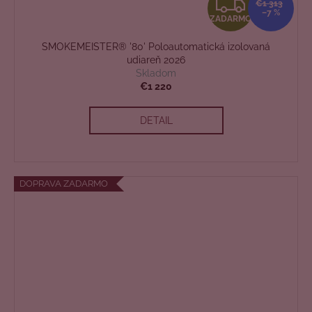
Z
€1 313
–7 %
ZADARMO
A
SMOKEMEISTER® '80' Poloautomatická izolovaná
D
udiareň 2026
Skladom
A
€1 220
R
DETAIL
M
O
DOPRAVA ZADARMO