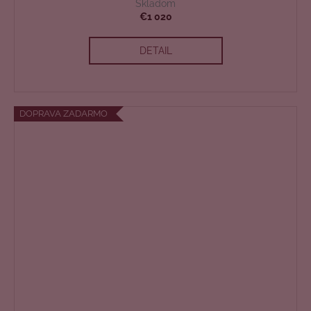
D
Skladom
€1 020
A
DETAIL
R
M
O
DOPRAVA ZADARMO