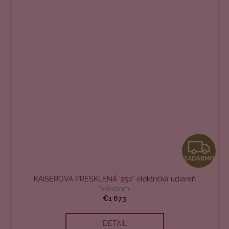
Z
ZADARMO
A
KAISEROVA PRESKLENÁ '250' elektrická udiareň
D
Skladom
€1 673
A
DETAIL