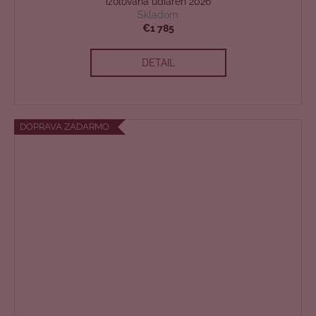
D
izolovaná udiareň 2026
Skladom
A
€1 785
R
DETAIL
M
O
DOPRAVA ZADARMO