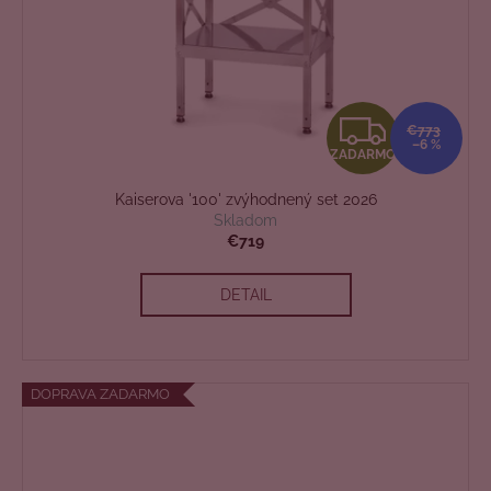
Z
€773
–6 %
ZADARMO
A
Kaiserova '100' zvýhodnený set 2026
D
Skladom
€719
A
DETAIL
R
M
O
DOPRAVA ZADARMO