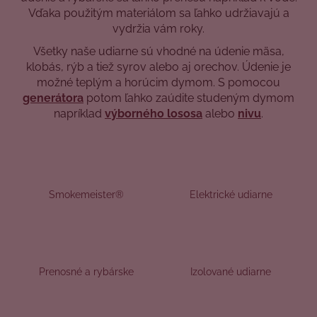
Vďaka použitým materiálom sa ľahko udržiavajú a
á
vydržia vám roky.
j
Všetky naše udiarne sú vhodné na údenie mäsa,
s
klobás, rýb a tiež syrov alebo aj orechov. Údenie je
ť
možné teplým a horúcim dymom. S pomocou
?
generátora
potom ľahko zaúdite studeným dymom
napríklad
výborného lososa
alebo
nivu
.
HĽADAŤ
Smokemeister®
Elektrické udiarne
O
d
p
o
Prenosné a rybárske
Izolované udiarne
r
ú