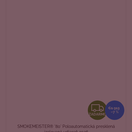
Z
€1 313
–7 %
ZADARMO
A
SMOKEMEISTER® '80' Poloautomatická presklená
izolovaná udiareň 2026