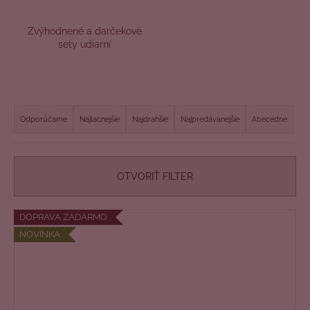
č
a
m
Zvýhodnené a darčekové
sety udiarní
e
R
a
Odporúčame
Najlacnejšie
Najdrahšie
Najpredávanejšie
Abecedne
d
e
n
OTVORIŤ FILTER
i
e
V
DOPRAVA ZADARMO
p
ý
NOVINKA
r
p
o
i
d
s
u
p