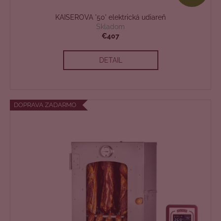
A
KAISEROVA '50' elektrická udiareň
D
Skladom
€407
A
DETAIL
R
M
O
DOPRAVA ZADARMO