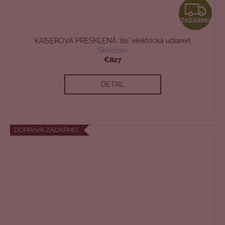
Z
ZADARMO
A
KAISEROVA PRESKLENÁ '80' elektrická udiareň
D
Skladom
€827
A
DETAIL
R
M
O
DOPRAVA ZADARMO