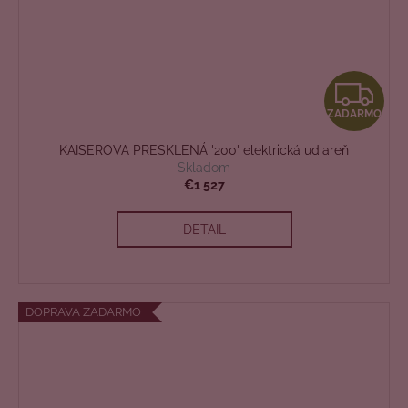
Z
ZADARMO
A
KAISEROVA PRESKLENÁ '200' elektrická udiareň
D
Skladom
€1 527
A
DETAIL
R
M
O
DOPRAVA ZADARMO