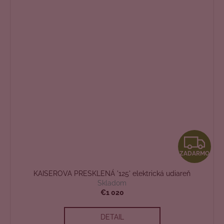
Z
ZADARMO
A
KAISEROVA PRESKLENÁ '125' elektrická udiareň
D
Skladom
€1 020
A
DETAIL