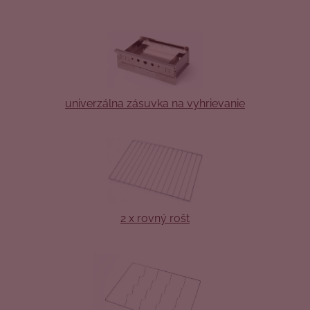
univerzálna zásuvka na vyhrievanie
2 x rovný rošt