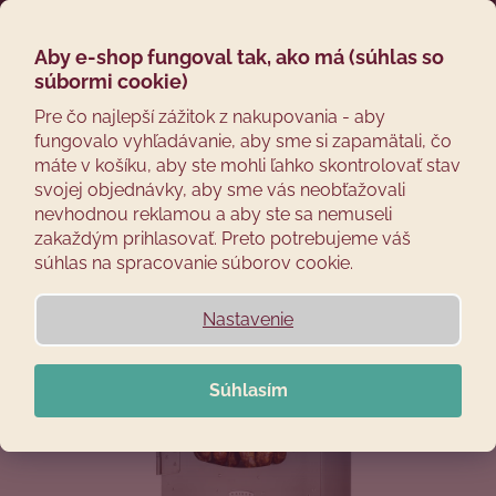
Prejsť
Hľadať
Náku
M
Prihláseni
na
obsah
Aby e-shop fungoval tak, ako má (súhlas so
Späť
košík
NOVINKA
súbormi cookie)
DOPRAVA ZADARMO
Č
Pre čo najlepší zážitok z nakupovania - aby
fungovalo vyhľadávanie, aby sme si zapamätali, čo
o
máte v košíku, aby ste mohli ľahko skontrolovať stav
p
svojej objednávky, aby sme vás neobťažovali
o
nevhodnou reklamou a aby ste sa nemuseli
t
zakaždým prihlasovať. Preto potrebujeme váš
r
súhlas na spracovanie súborov cookie.
e
b
Nastavenie
u
j
Súhlasím
e
t
e
n