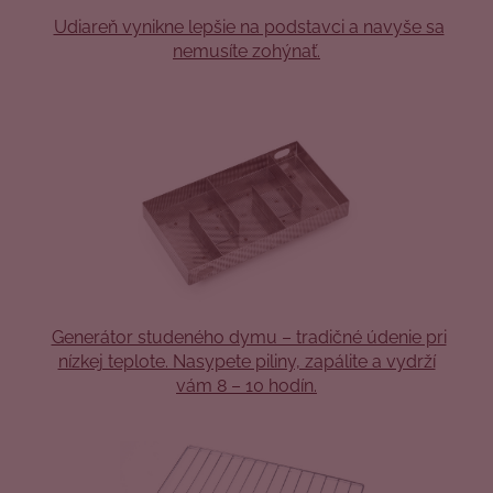
Udiareň vynikne lepšie na podstavci a navyše sa
nemusíte zohýnať.
Generátor studeného dymu – tradičné údenie pri
nízkej teplote. Nasypete piliny, zapálite a vydrží
vám 8 – 10 hodín.