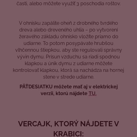
časti, alebo môžete využiť 3 poschodia roštov.
V ohnisku zapálite oheň z drobného tvrdého
dreva alebo dreveného uhlia – po vytvorení
žeravého základu ohnisko vložíte priamo do
udiarne. To potom posypávate hrubšou
vlhčennou štiepkou, aby ste regulovali správny
vývin dymu. Prísun vzduchu sa riadi spodnou
klapkou a únik dymu z udiarne môžete
kontrolovať klapkou, ktorá sa nachádza na hornej
stene v strede udiarne.
PÄŤDESIATKU môžete mať aj v elektrickej
verzii, ktorú nájdete
TU.
VERCAJK, KTORÝ NÁJDETE V
KRABICI: