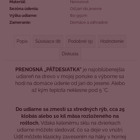
Materiál
:
Nerezové
Sezóna údenia
:
Od jari do jesene
Výška udiarne
:
80-95cm
Zameranie
:
Domáce a záhradné
Popis
Súvisiace (8)
Podobné (5)
Hodnotenie
Diskusia
PRENOSNÁ
„
PÄŤDESIATKA
”
je najobľúbenejšia
udiareň na drevo v mojej ponuke a výborne sa
hodí na domáce údenie od jari do jesene. Alebo
až kým teplota neklesne pod 5 °C.
Do udiarne sa zmestí 12 stredných rýb, cca 25
klobás alebo 10 kíl mäsa rozloženého na
roštoch.
Vďaka kalenému sklu na dvierkach
udiarne môžete sledovať, čo sa deje vo vnútri.
Údiť môžete klasicky zavesením na háky v hornej