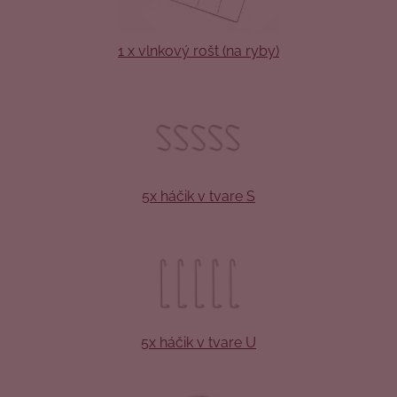
1 x vlnkový rošt (na ryby)
5x háčik v tvare S
5x háčik v tvare U