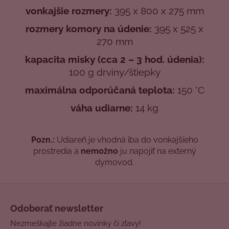
vonkajšie rozmery:
395 x 800 x 275 mm
rozmery komory na údenie:
395 x 525 x
270 mm
kapacita misky (cca 2
– 3 hod. údenia):
100 g drviny/štiepky
maximálna odporúčaná teplota:
150 °C
váha udiarne:
14 kg
Pozn.:
Udiareň je vhodná iba do vonkajšieho
prostredia a
nemožno
ju napojiť na externý
dymovod.
Z
á
Odoberať newsletter
p
Nezmeškajte žiadne novinky či zľavy!