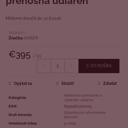
prenosná udiareň
O
č
z
a
5
m
hviezdičiek.
Môžeme doručiť do:
10.8.2026
e
Skladom
Značka:
KAISER
€395
/ ks
Jednotková
DO KOŠÍKA
cena:
Opýtať sa
Strážiť
Zdieľať
Kaiserove prenosné a
Kategória
:
rybárske udiarne
EAN
:
8595561300024
Zásuvka na vykurovanie
Druh kúrenia
:
drevom
Hmotnosť mäsa
:
5-10kg