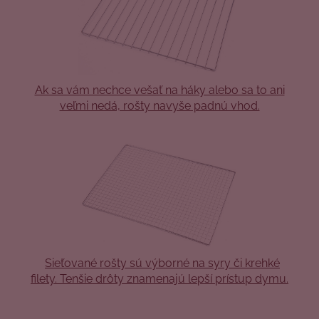
Ak sa vám nechce vešať na háky alebo sa to ani
veľmi nedá, rošty navyše padnú vhod.
Sieťované rošty sú výborné na syry či krehké
filety. Tenšie drôty znamenajú lepší prístup dymu.