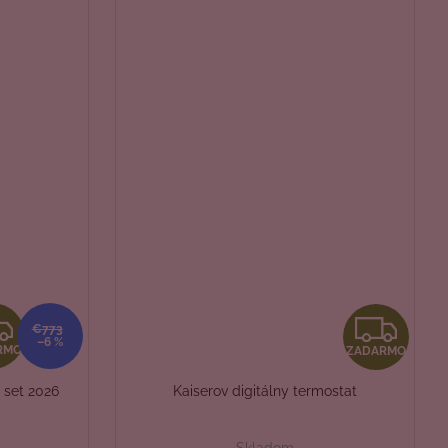
Z
Z
€773
–6 %
RMO
ZADARMO
A
A
 set 2026
Kaiserov digitálny termostat
D
D
Skladom