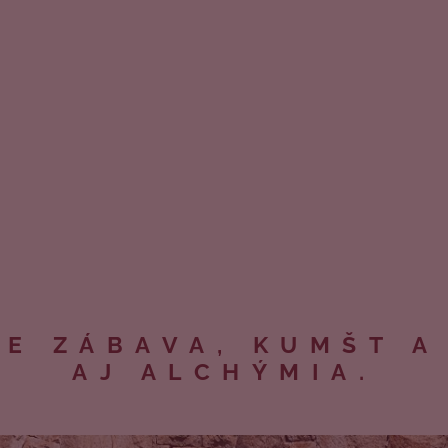
JE ZÁBAVA, KUMŠT A
AJ ALCHÝMIA.