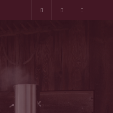
Hľadať
Prihlásenie
Nákupný
košík