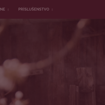
RNE
PRÍSLUŠENSTVO
Čo potrebujete nájsť?
HĽADAŤ
Odporúčame