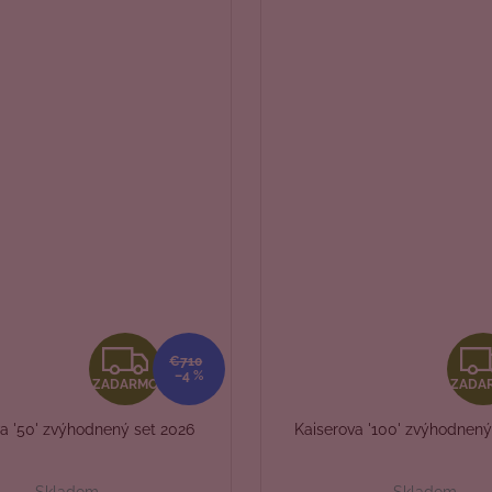
Z
€710
–4 %
ZADARMO
ZADA
A
a '50' zvýhodnený set 2026
Kaiserova '100' zvýhodnený
D
Skladom
Skladom