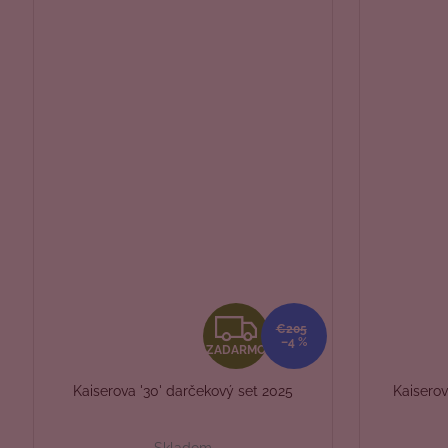
Z
€205
–4 %
ZADARMO
A
Kaiserova '30' darčekový set 2025
Kaiserov
D
Skladom