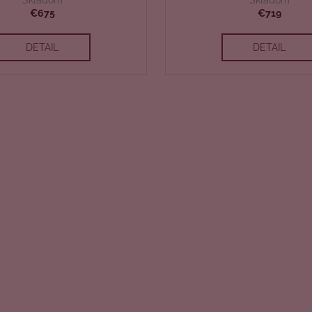
A
€675
€719
R
DETAIL
DETAIL
M
O