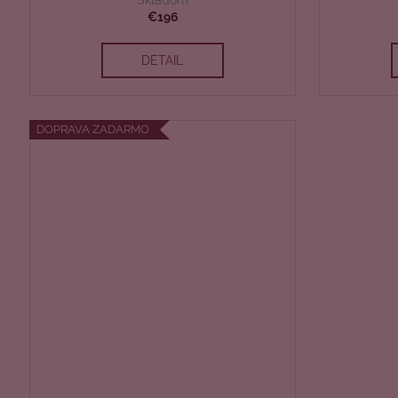
A
€196
R
DETAIL
M
O
DOPRAVA ZADARMO