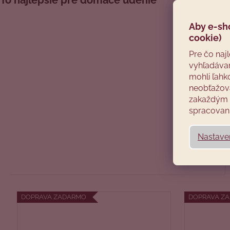
To najlepšie pre domáce údenie
Aby e-sh
cookie)
Pre čo naj
vyhľadávan
mohli ľahk
neobťažova
zakaždým p
spracovani
Nastave
DOPRAVA ZADARMO
DOPRAVA Z