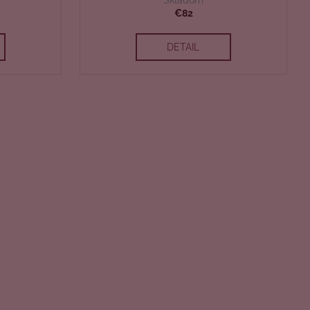
A
A
€82
R
R
DETAIL
M
M
O
O