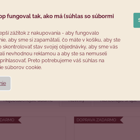
op fungoval tak, ako má (súhlas so súbormi
Naše udiarne
Príslušenstvo
5 rokov záruka a doprava zadarmo
Aby všetko dobre štimovalo
lepší zážitok z nakupovania - aby fungovalo
ie, aby sme si zapamätali, čo máte v košíku, aby ste
VYBRAŤ UDIAREŇ
RÁČTE VSTÚPIŤ
o skontrolovať stav svojej objednávky, aby sme vás
li nevhodnou reklamou a aby ste sa nemuseli
rihlasovať. Preto potrebujeme váš súhlas na
e súborov cookie.
Nad 120 Eur
5 rokov záruka
30 dní
doprava zadarmo
tovar skladom
na udiarne
na vrátenie
nie
doručím do 3 dní
Najobľúbenejšie udiarne
Novinky
Nenechajte si ujsť
ADARMO
DOPRAVA ZADARMO