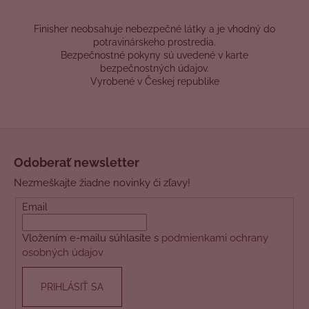
Finisher neobsahuje nebezpečné látky a je vhodný do
potravinárskeho prostredia.
Bezpečnostné pokyny sú uvedené v karte
bezpečnostných údajov.
Vyrobené v Českej republike
Z
á
Odoberať newsletter
p
Nezmeškajte žiadne novinky či zľavy!
ä
t
Email
i
Vložením e-mailu súhlasíte s
podmienkami ochrany
e
osobných údajov
PRIHLÁSIŤ SA