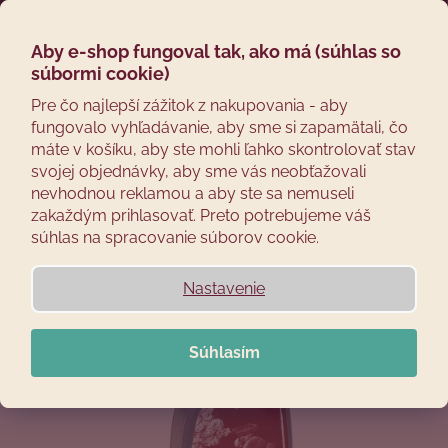
Prejsť
Hľadať
Náku
M
Prihláseni
na
obsah
Aby e-shop fungoval tak, ako má (súhlas so
Späť
košík
NOVINKA
súbormi cookie)
Č
Pre čo najlepší zážitok z nakupovania - aby
fungovalo vyhľadávanie, aby sme si zapamätali, čo
o
máte v košíku, aby ste mohli ľahko skontrolovať stav
p
svojej objednávky, aby sme vás neobťažovali
o
nevhodnou reklamou a aby ste sa nemuseli
t
zakaždým prihlasovať. Preto potrebujeme váš
r
súhlas na spracovanie súborov cookie.
e
b
Nastavenie
u
j
Súhlasím
e
t
e
n