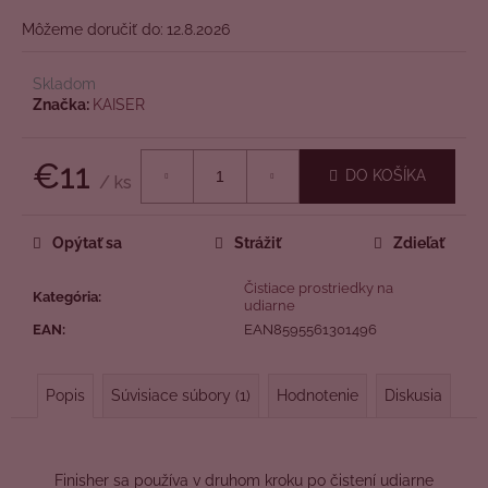
č
z
a
Môžeme doručiť do:
12.8.2026
5
m
hviezdičiek.
e
Skladom
Značka:
KAISER
€11
DO KOŠÍKA
/ ks
Jednotková
cena:
Opýtať sa
Strážiť
Zdieľať
Čistiace prostriedky na
Kategória
:
udiarne
EAN
:
EAN8595561301496
Popis
Súvisiace súbory (1)
Hodnotenie
Diskusia
Finisher sa používa v druhom kroku po čistení udiarne