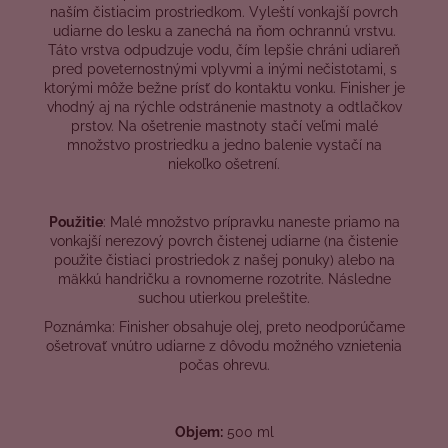
naším čistiacim prostriedkom. Vyleští vonkajší povrch
udiarne do lesku a zanechá na ňom ochrannú vrstvu.
Táto vrstva odpudzuje vodu, čím lepšie chráni udiareň
pred poveternostnými vplyvmi a inými nečistotami, s
ktorými môže bežne prísť do kontaktu vonku. Finisher je
vhodný aj na rýchle odstránenie mastnoty a odtlačkov
prstov. Na ošetrenie mastnoty stačí veľmi malé
množstvo prostriedku a jedno balenie vystačí na
niekoľko ošetrení.
Použitie
: Malé množstvo prípravku naneste priamo na
vonkajší nerezový povrch čistenej udiarne (na čistenie
použite čistiaci prostriedok z našej ponuky) alebo na
mäkkú handričku a rovnomerne rozotrite. Následne
suchou utierkou preleštite.
Poznámka: Finisher obsahuje olej, preto neodporúčame
ošetrovať vnútro udiarne z dôvodu možného vznietenia
počas ohrevu.
Objem:
500 ml