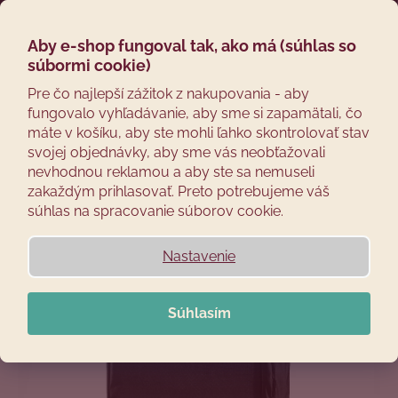
Prejsť
Hľadať
Náku
M
Prihláseni
na
obsah
Aby e-shop fungoval tak, ako má (súhlas so
Späť
košík
súbormi cookie)
Č
Pre čo najlepší zážitok z nakupovania - aby
fungovalo vyhľadávanie, aby sme si zapamätali, čo
o
máte v košíku, aby ste mohli ľahko skontrolovať stav
p
svojej objednávky, aby sme vás neobťažovali
o
nevhodnou reklamou a aby ste sa nemuseli
t
zakaždým prihlasovať. Preto potrebujeme váš
r
súhlas na spracovanie súborov cookie.
e
b
Nastavenie
u
j
Súhlasím
e
t
e
n