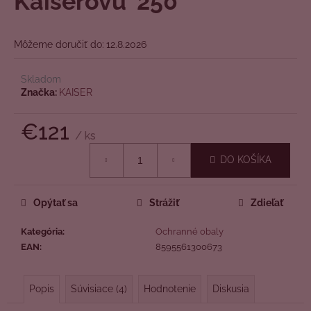
Kaiserovu '250'
č
z
a
5
m
hviezdičiek.
Môžeme doručiť do:
12.8.2026
e
Skladom
Značka:
KAISER
€121
/ ks
Jednotková
DO KOŠÍKA
cena:
Opýtať sa
Strážiť
Zdieľať
Kategória
:
Ochranné obaly
EAN
:
8595561300673
Popis
Súvisiace (4)
Hodnotenie
Diskusia