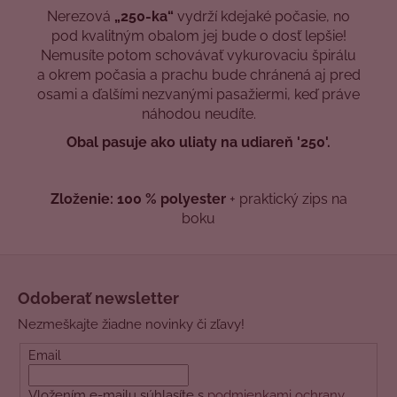
Nerezová
„250-ka“
vydrží kdejaké počasie, no
pod kvalitným obalom jej bude o dosť lepšie!
Nemusíte potom schovávať vykurovaciu špirálu
a okrem počasia a prachu bude chránená aj pred
osami a ďalšími nezvanými pasažiermi, keď práve
náhodou neudíte.
Obal pasuje ako uliaty na udiareň '250'.
Zloženie: 100 % polyester
+ praktický zips na
boku
Z
á
Odoberať newsletter
p
Nezmeškajte žiadne novinky či zľavy!
ä
t
Email
i
Vložením e-mailu súhlasíte s
podmienkami ochrany