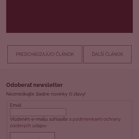
PREDCHÁDZAJÚCI ČLÁNOK
ĎALŠÍ ČLÁNOK
Z
á
Odoberať newsletter
p
Nezmeškajte žiadne novinky či zľavy!
ä
t
Email
i
Vložením e-mailu súhlasíte s
podmienkami ochrany
e
osobných údajov