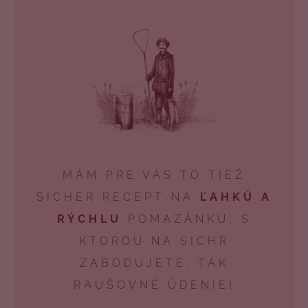
á
j
s
ť
?
HĽADAŤ
MÁM PRE VÁS TO TIEŽ
SICHER RECEPT NA
ĽAHKÚ A
O
RÝCHLU
POMAZÁNKU, S
d
KTOROU NA SICHR
p
ZABODUJETE. TAK
o
r
RAUŠOVNÉ ÚDENIE!
ú