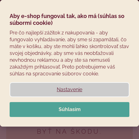
Prejsť
Hľadať
Náku
M
Prihláseni
na
obsah
Aby e-shop fungoval tak, ako má (súhlas so
Späť
košík
NÁTIERKA Z ÚDENEJ
súbormi cookie)
Č
Pre čo najlepší zážitok z nakupovania - aby
MAKRELY
fungovalo vyhľadávanie, aby sme si zapamätali, čo
o
máte v košíku, aby ste mohli ľahko skontrolovať stav
p
svojej objednávky, aby sme vás neobťažovali
o
nevhodnou reklamou a aby ste sa nemuseli
t
zakaždým prihlasovať. Preto potrebujeme váš
r
súhlas na spracovanie súborov cookie.
e
b
Nastavenie
KEĎ SA NÁHODOU
u
PANSTVO STANE, ŽE VÁM
j
Súhlasím
PO ÚDENÍ ZOSTANE PÁR
e
MAKREL, EŠTE TO NEMUSÍ
t
e
BYŤ NA ŠKODU.
n