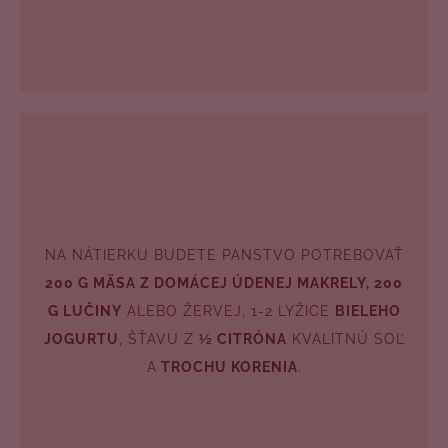
č
a
m
e
NA NÁTIERKU BUDETE PANSTVO POTREBOVAŤ
200 G MÄSA Z DOMÁCEJ ÚDENEJ MAKRELY, 200
G LUČINY
ALEBO ŽERVEJ, 1-2 LYŽICE
BIELEHO
JOGURTU
, ŠŤAVU Z
½ CITRÓNA
KVALITNÚ SOĽ
A
TROCHU KORENIA
.