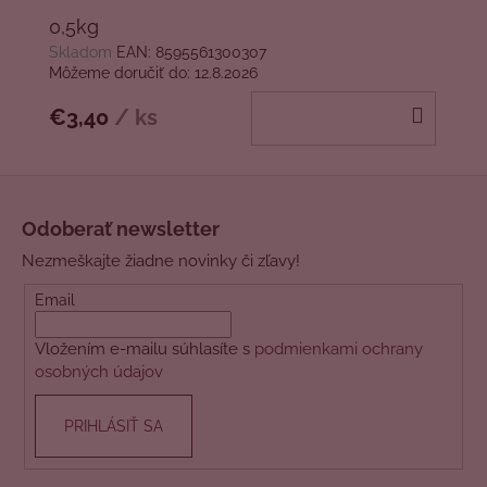
0,5kg
Skladom
EAN:
8595561300307
Môžeme doručiť do:
12.8.2026
DO
€3,40
/ ks
KOŠÍ
Z
á
Odoberať newsletter
p
Nezmeškajte žiadne novinky či zľavy!
ä
t
Email
i
Vložením e-mailu súhlasíte s
podmienkami ochrany
e
osobných údajov
PRIHLÁSIŤ SA