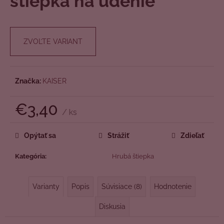
štiepka na údenie
č
z
a
5
m
hviezdičiek.
e
ZVOĽTE VARIANT
Značka:
KAISER
€3,40
/ ks
Jednotková
cena:
Opýtať sa
Strážiť
Zdieľať
Kategória
:
Hrubá štiepka
Varianty
Popis
Súvisiace (8)
Hodnotenie
Diskusia