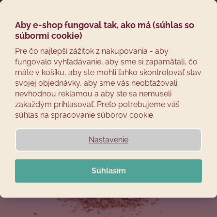
Prejsť
Hľadať
Náku
M
Prihláseni
na
obsah
Aby e-shop fungoval tak, ako má (súhlas so
Späť
košík
súbormi cookie)
5KS A VIAC ZĽAVA
10%
Č
Pre čo najlepší zážitok z nakupovania - aby
fungovalo vyhľadávanie, aby sme si zapamätali, čo
o
máte v košíku, aby ste mohli ľahko skontrolovať stav
p
svojej objednávky, aby sme vás neobťažovali
o
nevhodnou reklamou a aby ste sa nemuseli
t
zakaždým prihlasovať. Preto potrebujeme váš
r
súhlas na spracovanie súborov cookie.
e
b
Nastavenie
u
j
Súhlasím
e
t
e
n