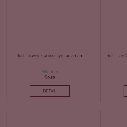
Rošt – rovný k prenosným udiarňam
Rošt – sie
Skladom
€9,20
DETAIL