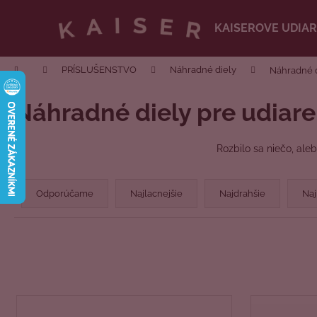
Prejsť
na
KAISEROVE UDIA
obsah
Späť
do
Domov
PRÍSLUŠENSTVO
Náhradné diely
Náhradné d
obchodu
Náhradné diely pre udiareň
Rozbilo sa niečo, ale
R
a
Odporúčame
Najlacnejšie
Najdrahšie
Naj
d
e
n
i
e
V
p
ý