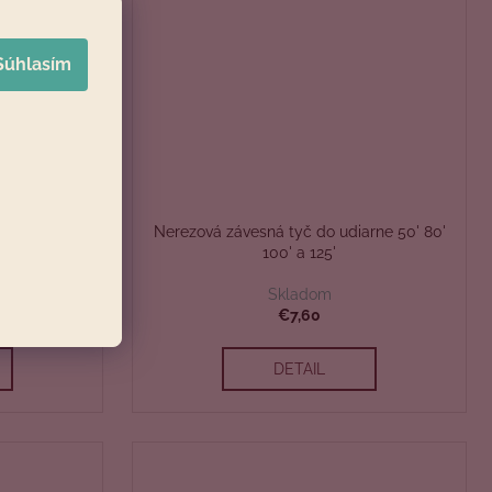
Súhlasím
udiareň 50'
Nerezová závesná tyč do udiarne 50' 80'
100' a 125'
Skladom
€7,60
DETAIL