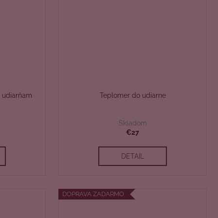
m udiarňam
Teplomer do udiarne
Skladom
€27
DETAIL
DOPRAVA ZADARMO