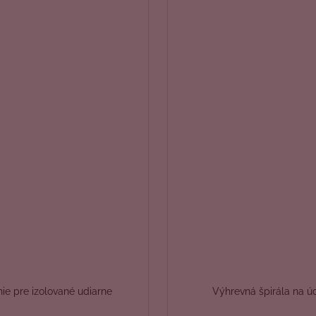
ie pre izolované udiarne
Výhrevná špirála na ú