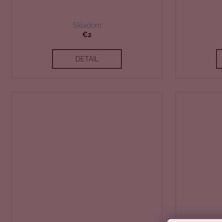
Skladom
€2
DETAIL