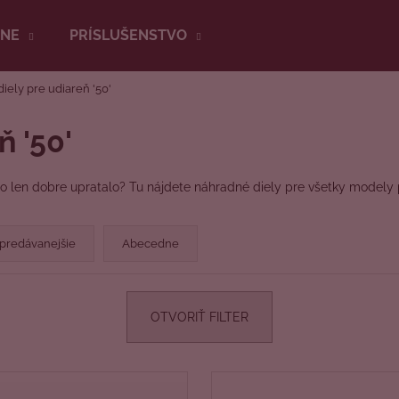
RNE
PRÍSLUŠENSTVO
iely pre udiareň '50'
Čo potrebujete nájsť?
 '50'
HĽADAŤ
bo len dobre upratalo? Tu nájdete náhradné diely pre všetky modely
Odporúčame
predávanejšie
Abecedne
OTVORIŤ FILTER