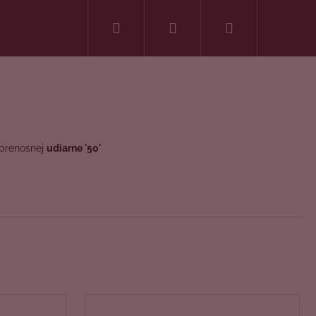
Hľadať
Prihlásenie
Nákupný
košík
 prenosnej
udiarne '50'