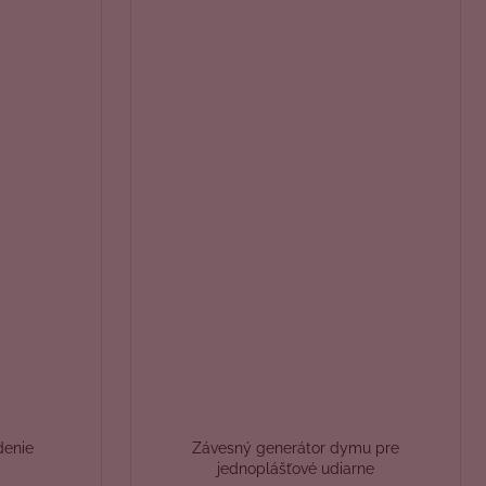
denie
Závesný generátor dymu pre
jednoplášťové udiarne