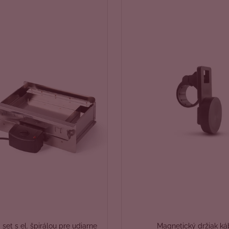
 set s el. špirálou pre udiarne
Magnetický držiak ká