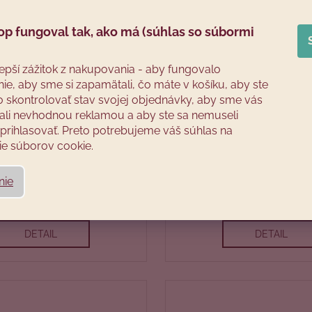
op fungoval tak, ako má (súhlas so súbormi
lepší zážitok z nakupovania - aby fungovalo
ie, aby sme si zapamätali, čo máte v košíku, aby ste
o skontrolovať stav svojej objednávky, aby sme vás
li nevhodnou reklamou a aby ste sa nemuseli
rihlasovať. Preto potrebujeme váš súhlas na
e súborov cookie.
resklenie k udiarni 50 a 100
Nerezová tyč na klobásy pre 
80' 100' a 125'
nie
Skladom
Skladom
€11
€8,20
DETAIL
DETAIL