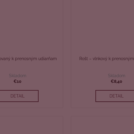
ťovaný k prenosným udiarňam
Rošt – vlnkový k prenosný
Skladom
Skladom
€10
€8,40
DETAIL
DETAIL