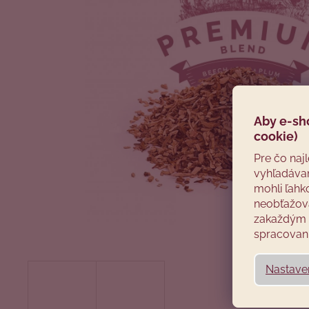
Aby e-sh
cookie)
Pre čo naj
vyhľadávan
mohli ľahk
neobťažova
zakaždým p
spracovani
Nastave