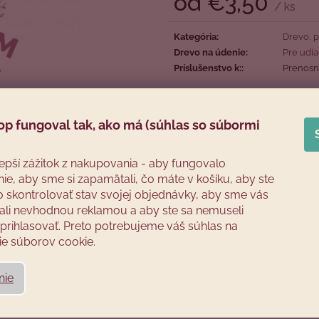
od
€3,50
/ ks
Jednotková
cena:
Kategória
:
Drevo, p
Drevo na údenie
:
Pre udi
Príslušenstvo k:
:
Prenosná
op fungoval tak, ako má (súhlas so súbormi
lepší zážitok z nakupovania - aby fungovalo
ie, aby sme si zapamätali, čo máte v košíku, aby ste
o skontrolovať stav svojej objednávky, aby sme vás
li nevhodnou reklamou a aby ste sa nemuseli
rihlasovať. Preto potrebujeme váš súhlas na
e súborov cookie.
nie