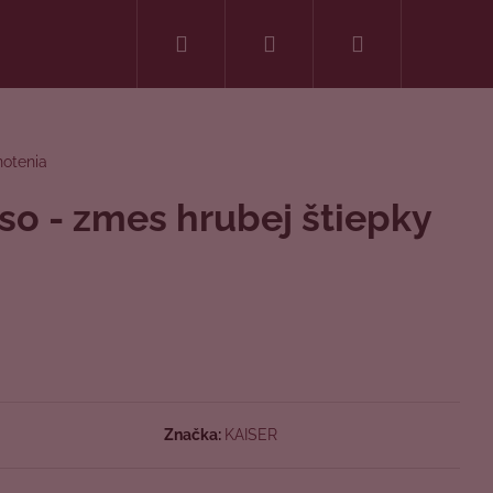
Hľadať
Prihlásenie
Nákupný
košík
notenia
o - zmes hrubej štiepky
Značka:
KAISER