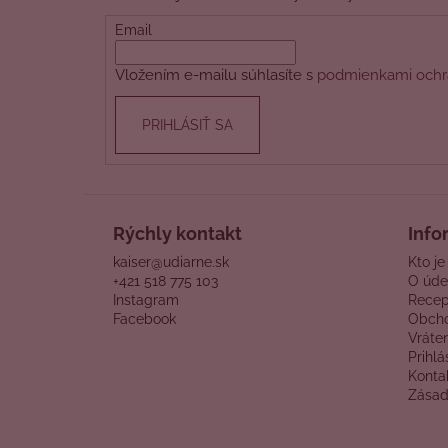
ä
t
Email
i
Vložením e-mailu súhlasíte s
podmienkami ochr
e
PRIHLÁSIŤ SA
Rýchly kontakt
Info
kaiser@udiarne.sk
Kto je
+421 518 775 103
O úde
Instagram
Recep
Facebook
Obch
Vráte
Prihlá
Konta
Zásad