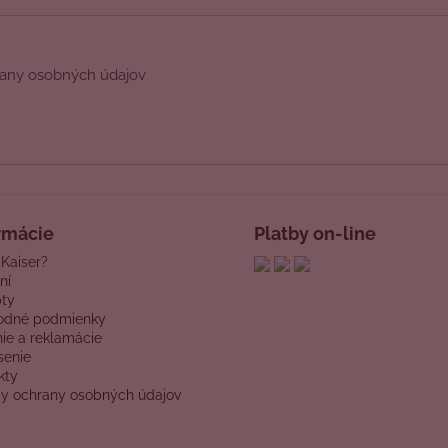
any osobných údajov
rmácie
Platby on-line
 Kaiser?
ní
ty
odné podmienky
nie a reklamácie
senie
kty
y ochrany osobných údajov