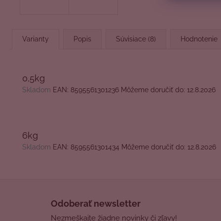
Varianty
Popis
Súvisiace (8)
Hodnotenie
0,5kg
Skladom
EAN:
8595561301236
Môžeme doručiť do:
12.8.2026
6kg
Skladom
EAN:
8595561301434
Môžeme doručiť do:
12.8.2026
Z
á
Odoberať newsletter
p
Nezmeškajte žiadne novinky či zľavy!