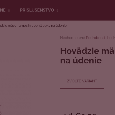
RNE
PRÍSLUŠENSTVO
dzie mäso - zmes hrubej štiepky na údenie
Čo potrebujete nájsť?
Priemerné
Neohodnotené
Podrobnosti hod
hodnotenie
produktu
Hovädzie mäs
HĽADAŤ
je
0,0
na údenie
z
5
Odporúčame
hviezdičiek.
ZVOĽTE VARIANT