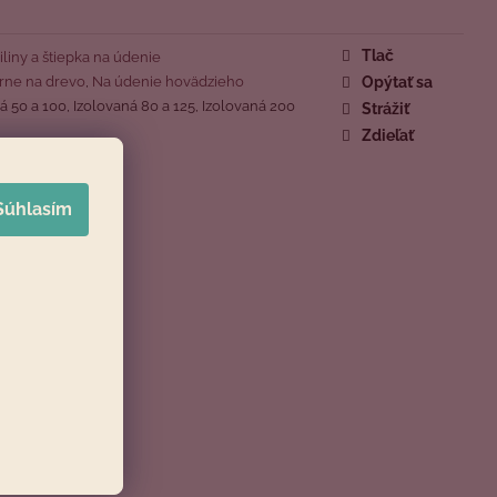
Tlač
iliny a štiepka na údenie
arne na drevo
,
Na údenie hovädzieho
Opýtať sa
 50 a 100, Izolovaná 80 a 125, Izolovaná 200
Strážiť
Zdieľať
Súhlasím