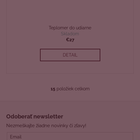
Teplomer do udiarne
Skladom
€27
DETAIL
15
položiek celkom
O
v
Z
l
á
á
Odoberať newsletter
d
p
a
Nezmeškajte žiadne novinky či zľavy!
ä
c
t
Email