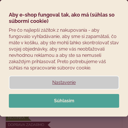
Prejsť
Hľadať
Náku
M
Prihláseni
na
obsah
Aby e-shop fungoval tak, ako má (súhlas so
Späť
košík
Príslušenstvo pre
súbormi cookie)
Č
Pre čo najlepší zážitok z nakupovania - aby
udiareň 125
fungovalo vyhľadávanie, aby sme si zapamätali, čo
o
máte v košíku, aby ste mohli ľahko skontrolovať stav
p
Sortiment príslušenstva pre model
125
určený na rozšírenie
svojej objednávky, aby sme vás neobťažovali
o
alebo doplnenie jednotlivých častí udiarne podľa vašich
nevhodnou reklamou a aby ste sa nemuseli
potrieb.
t
zakaždým prihlasovať. Preto potrebujeme váš
r
súhlas na spracovanie súborov cookie.
R
e
a
Odporúčame
Najlacnejšie
Najdrahšie
Najpredávanejšie
Abecedne
b
Nastavenie
d
u
e
j
n
Súhlasím
OTVORIŤ FILTER
e
i
t
e
V
NOVINKA
e
p
ý
DOPRAVA ZADARMO
n