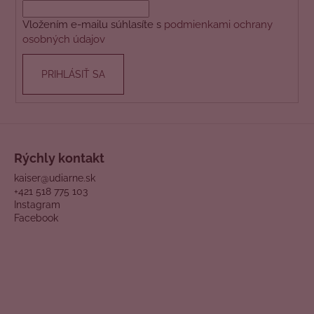
i
i
e
Vložením e-mailu súhlasíte s
podmienkami ochrany
e
p
osobných údajov
r
v
PRIHLÁSIŤ SA
k
y
v
ý
p
i
Rýchly kontakt
s
kaiser@udiarne.sk
u
+421 518 775 103
Instagram
Facebook