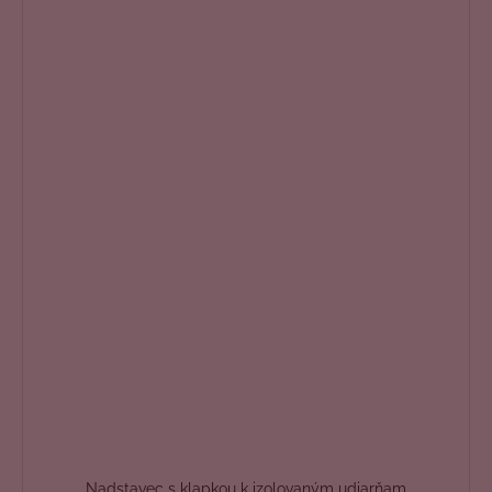
Nadstavec s klapkou k izolovaným udiarňam