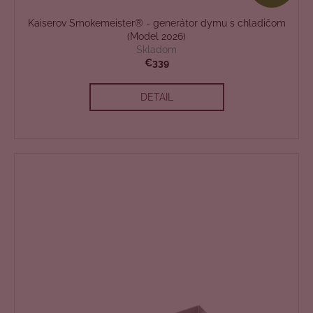
A
Kaiserov Smokemeister® - generátor dymu s chladičom
D
(Model 2026)
Skladom
A
€339
R
DETAIL
M
O