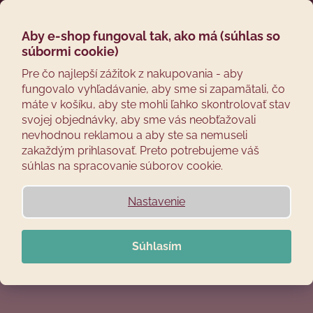
Prejsť
Hľadať
Náku
M
Prihláseni
na
obsah
Aby e-shop fungoval tak, ako má (súhlas so
Späť
košík
Udiarne na mäso a
súbormi cookie)
Č
Pre čo najlepší zážitok z nakupovania - aby
klobásy
fungovalo vyhľadávanie, aby sme si zapamätali, čo
o
máte v košíku, aby ste mohli ľahko skontrolovať stav
p
svojej objednávky, aby sme vás neobťažovali
o
nevhodnou reklamou a aby ste sa nemuseli
t
zakaždým prihlasovať. Preto potrebujeme váš
r
súhlas na spracovanie súborov cookie.
Smokemeister®
Elektrické udiarne
e
b
Nastavenie
u
j
Súhlasím
Prenosné a rybárske
Izolované udiarne
e
t
e
n