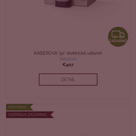
Z
ZADARMO
A
KAISEROVA '50' elektrická udiareň
D
Skladom
€407
A
DETAIL
R
M
O
NOVINKA
DOPRAVA ZADARMO