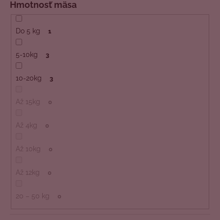
Hmotnosť mäsa
Do 5 kg
1
5-10kg
3
10-20kg
3
Až 15kg
0
Až 4kg
0
Až 10kg
0
Až 12kg
0
20 – 50 kg
0