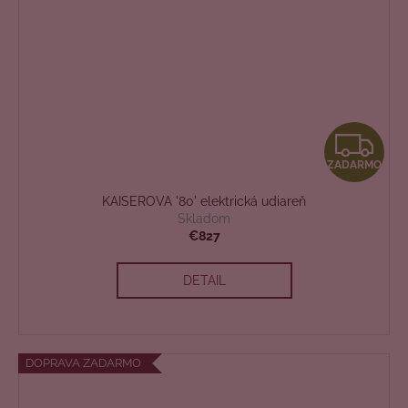
Z
ZADARMO
A
KAISEROVA '80' elektrická udiareň
D
Skladom
€827
A
DETAIL
R
M
O
DOPRAVA ZADARMO