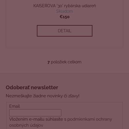
A
KAISEROVA '30' rybárska udiareň
D
Skladom
€150
A
DETAIL
R
M
O
7
položiek celkom
O
v
Z
l
á
á
Odoberať newsletter
d
p
a
Nezmeškajte žiadne novinky či zľavy!
ä
c
t
Email
i
i
e
Vložením e-mailu súhlasíte s
podmienkami ochrany
e
p
osobných údajov
r