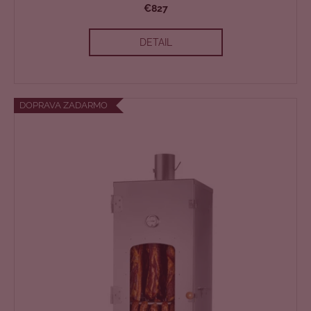
€827
A
DETAIL
R
M
O
DOPRAVA ZADARMO