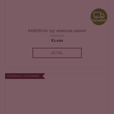
Z
ZADARMO
A
KAISEROVA '125' elektrická udiareň
D
Skladom
€1 020
A
DETAIL
R
M
O
DOPRAVA ZADARMO