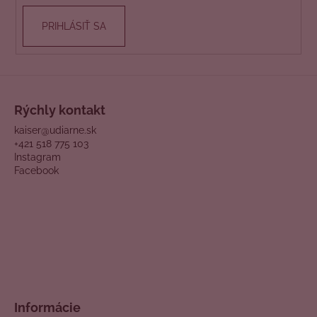
v
PRIHLÁSIŤ SA
k
y
v
ý
p
i
Rýchly kontakt
s
kaiser@udiarne.sk
u
+421 518 775 103
Instagram
Facebook
Informácie