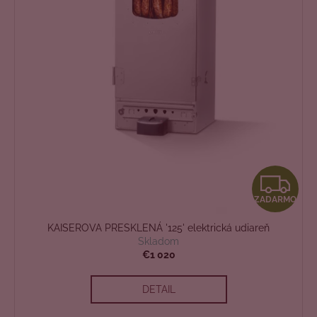
Z
ZADARMO
A
KAISEROVA PRESKLENÁ '125' elektrická udiareň
D
Skladom
€1 020
A
DETAIL
R