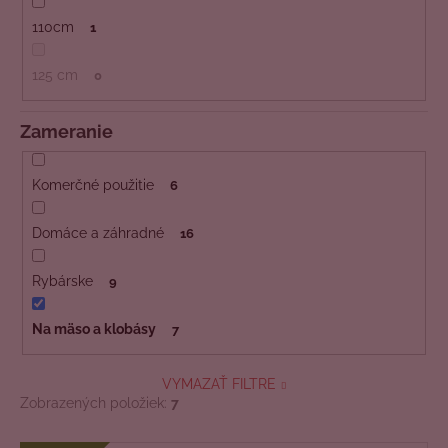
110cm
1
125 cm
0
Zameranie
Komerčné použitie
6
Domáce a záhradné
16
Rybárske
9
Na mäso a klobásy
7
VYMAZAŤ FILTRE
Zobrazených položiek:
7