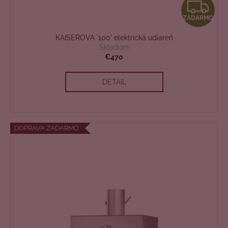
Z
ZADARMO
A
KAISEROVA '100' elektrická udiareň
D
Skladom
€470
A
DETAIL
R
M
O
DOPRAVA ZADARMO