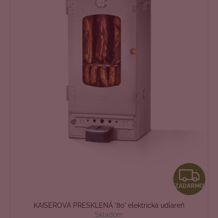
Z
ZADARMO
A
KAISEROVA PRESKLENÁ '80' elektrická udiareň
D
Skladom