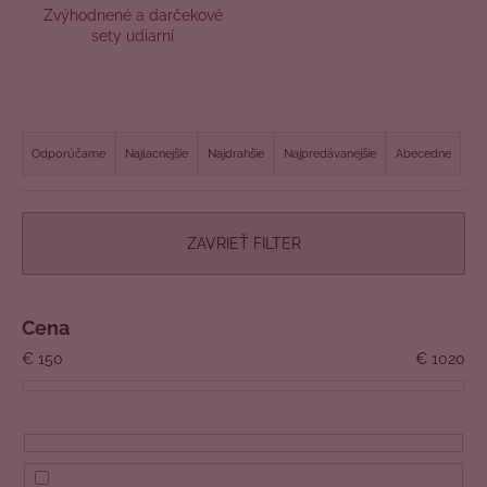
Zvýhodnené a darčekové
á
sety udiarní
j
s
ť
R
?
a
Odporúčame
Najlacnejšie
Najdrahšie
Najpredávanejšie
Abecedne
d
e
n
ZAVRIEŤ FILTER
HĽADAŤ
i
e
p
Cena
O
r
€
150
€
1020
d
o
p
d
o
u
r
k
ú