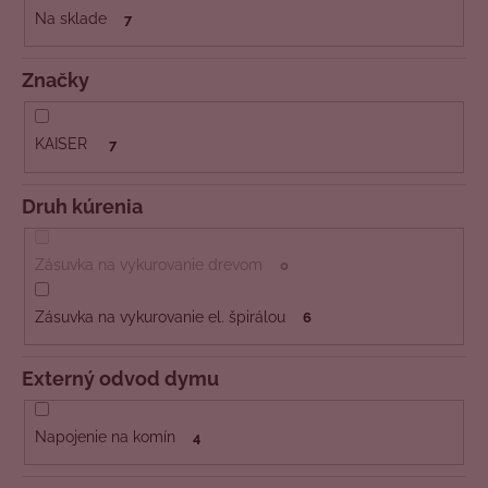
č
t
Na sklade
7
a
o
m
v
e
Značky
KAISER
7
Druh kúrenia
Zásuvka na vykurovanie drevom
0
Zásuvka na vykurovanie el. špirálou
6
Externý odvod dymu
Napojenie na komín
4