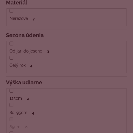
Materiál
Nerezové
7
Sezóna údenia
Od jari do jesene
3
Celý rok
4
Výška udiarne
125cm
2
80-95cm
4
85cm
0