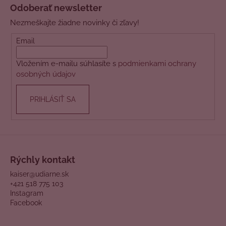
á
Odoberať newsletter
p
Nezmeškajte žiadne novinky či zľavy!
ä
t
Email
i
Vložením e-mailu súhlasíte s
podmienkami ochrany
e
osobných údajov
PRIHLÁSIŤ SA
Rýchly kontakt
kaiser@udiarne.sk
+421 518 775 103
Instagram
Facebook