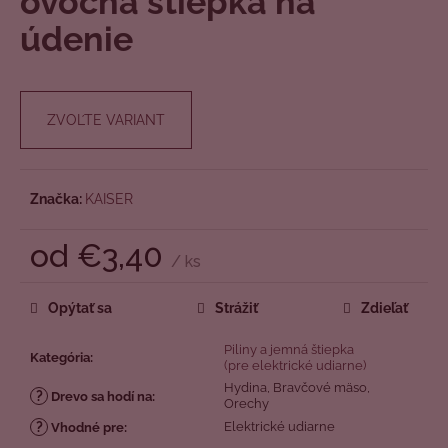
ovocná štiepka na
č
z
a
údenie
5
m
hviezdičiek.
e
ZVOĽTE VARIANT
Značka:
KAISER
od
€3,40
/ ks
Jednotková
cena:
Opýtať sa
Strážiť
Zdieľať
Piliny a jemná štiepka
Kategória
:
(pre elektrické udiarne)
Hydina, Bravčové mäso,
?
Drevo sa hodí na
:
Orechy
?
Elektrické udiarne
Vhodné pre
: