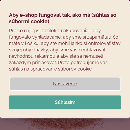
Prejsť
Hľadať
Náku
M
Prihláseni
na
obsah
Aby e-shop fungoval tak, ako má (súhlas so
Späť
košík
súbormi cookie)
5KS A VIAC ZĽAVA
10%
Č
Pre čo najlepší zážitok z nakupovania - aby
fungovalo vyhľadávanie, aby sme si zapamätali, čo
o
máte v košíku, aby ste mohli ľahko skontrolovať stav
p
svojej objednávky, aby sme vás neobťažovali
o
nevhodnou reklamou a aby ste sa nemuseli
t
zakaždým prihlasovať. Preto potrebujeme váš
r
súhlas na spracovanie súborov cookie.
e
b
Nastavenie
u
j
Súhlasím
e
t
e
n