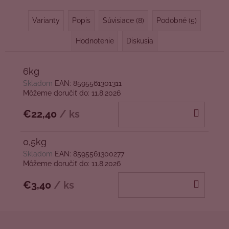
Varianty
Popis
Súvisiace (8)
Podobné (5)
Hodnotenie
Diskusia
6kg
Skladom
EAN:
8595561301311
Môžeme doručiť do:
11.8.2026
DO
€22,40
/ ks
KOŠÍ
0,5kg
Skladom
EAN:
8595561300277
Môžeme doručiť do:
11.8.2026
DO
€3,40
/ ks
KOŠÍ
Z