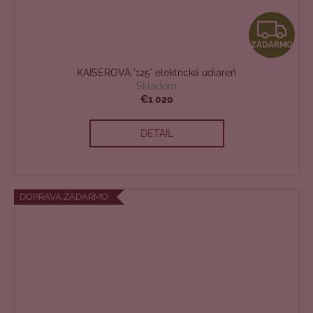
Z
ZADARMO
A
KAISEROVA '125' elektrická udiareň
D
Skladom
€1 020
A
DETAIL
R
M
O
DOPRAVA ZADARMO