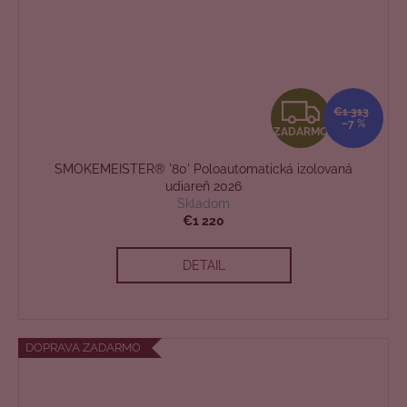
Z
€1 313
–7 %
ZADARMO
A
SMOKEMEISTER® '80' Poloautomatická izolovaná
D
udiareň 2026
Skladom
A
€1 220
R
DETAIL
M
O
DOPRAVA ZADARMO