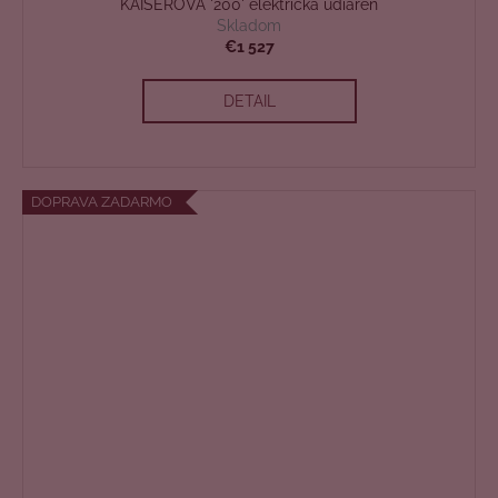
KAISEROVA '200' elektrická udiareň
D
Skladom
€1 527
A
DETAIL
R
M
O
DOPRAVA ZADARMO