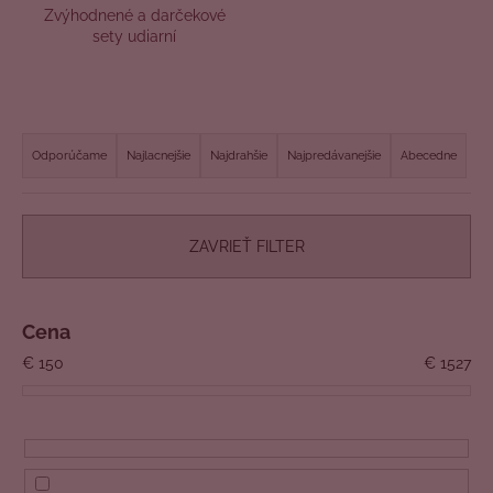
Zvýhodnené a darčekové
á
sety udiarní
j
s
ť
R
?
a
Odporúčame
Najlacnejšie
Najdrahšie
Najpredávanejšie
Abecedne
d
e
n
ZAVRIEŤ FILTER
HĽADAŤ
i
e
p
Cena
O
r
€
150
€
1527
d
o
p
d
o
u
r
k
ú