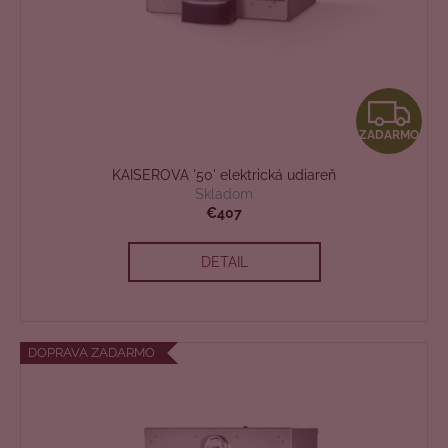
Z
ZADARMO
A
KAISEROVA '50' elektrická udiareň
D
Skladom
€407
A
DETAIL
R
M
O
DOPRAVA ZADARMO