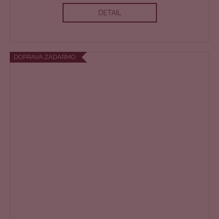
A
DETAIL
R
M
O
DOPRAVA ZADARMO