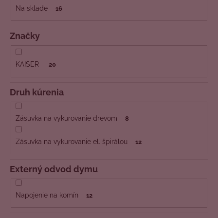
č
t
Na sklade
16
a
o
m
v
e
Značky
KAISER
20
Druh kúrenia
Zásuvka na vykurovanie drevom
8
Zásuvka na vykurovanie el. špirálou
12
Externý odvod dymu
Napojenie na komín
12