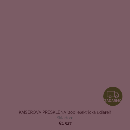
Z
ZADARMO
A
KAISEROVA PRESKLENÁ '200' elektrická udiareň
D
Skladom
€1 527