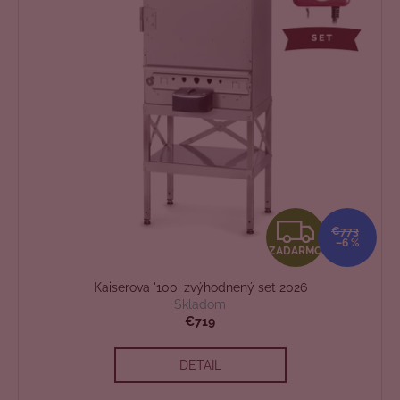
Z
€773
–6 %
ZADARMO
A
Kaiserova '100' zvýhodnený set 2026
D
Skladom
€719
A
DETAIL
R