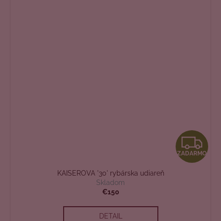
Z
ZADARMO
A
KAISEROVA '30' rybárska udiareň
D
Skladom
€150
A
DETAIL