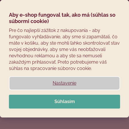
Prejsť
Hľadať
Náku
M
Prihláseni
na
obsah
Aby e-shop fungoval tak, ako má (súhlas so
Späť
košík
Kaiserove nerezové
súbormi cookie)
Č
Pre čo najlepší zážitok z nakupovania - aby
udiarne
fungovalo vyhľadávanie, aby sme si zapamätali, čo
o
máte v košíku, aby ste mohli ľahko skontrolovať stav
p
svojej objednávky, aby sme vás neobťažovali
o
nevhodnou reklamou a aby ste sa nemuseli
t
zakaždým prihlasovať. Preto potrebujeme váš
r
súhlas na spracovanie súborov cookie.
Smokemeister®
Elektrické udiarne
e
b
Nastavenie
u
j
Súhlasím
Prenosné a rybárske
Izolované udiarne
e
t
e
n