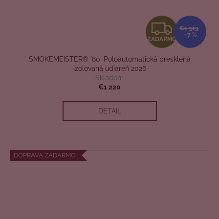
Z
€1 313
–7 %
ZADARMO
A
SMOKEMEISTER® '80' Poloautomatická presklená
D
izolovaná udiareň 2026
Skladom
A
€1 220
R
DETAIL
M
O
DOPRAVA ZADARMO