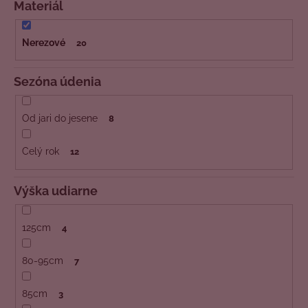
Materiál
Nerezové
20
Sezóna údenia
Od jari do jesene
8
Celý rok
12
Výška udiarne
125cm
4
80-95cm
7
85cm
3