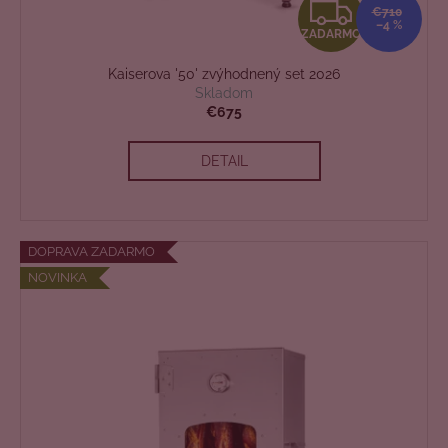
Z
€710
–4 %
ZADARMO
A
Kaiserova '50' zvýhodnený set 2026
D
Skladom
€675
A
DETAIL
R
M
O
DOPRAVA ZADARMO
NOVINKA