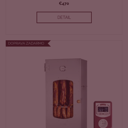
€470
A
DETAIL
R
M
O
DOPRAVA ZADARMO