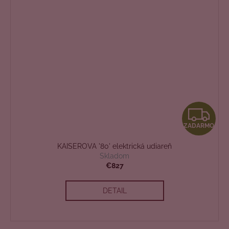
Z
ZADARMO
A
KAISEROVA '80' elektrická udiareň
D
Skladom
€827
A
DETAIL
R
M