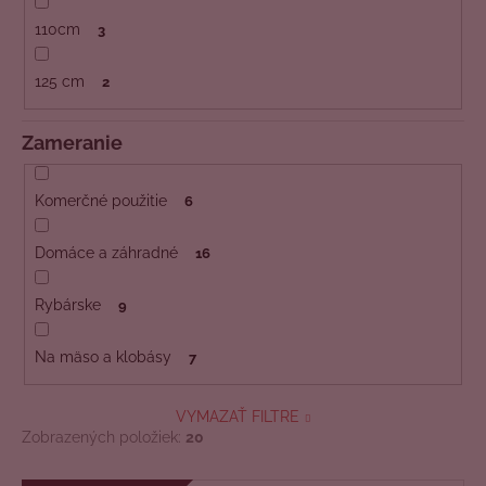
110cm
3
125 cm
2
Zameranie
Komerčné použitie
6
Domáce a záhradné
16
Rybárske
9
Na mäso a klobásy
7
VYMAZAŤ FILTRE
Zobrazených položiek:
20