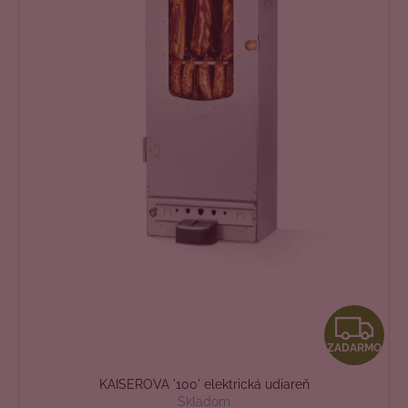
Z
ZADARMO
A
KAISEROVA '100' elektrická udiareň
D
Skladom