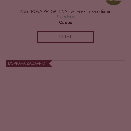
A
KAISEROVA PRESKLENÁ '125' elektrická udiareň
D
Skladom
€1 020
A
DETAIL
R
M
O
DOPRAVA ZADARMO