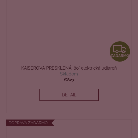
Z
ZADARMO
A
KAISEROVA PRESKLENÁ '80' elektrická udiareň
D
Skladom
€827
A
DETAIL
R
M
O
DOPRAVA ZADARMO