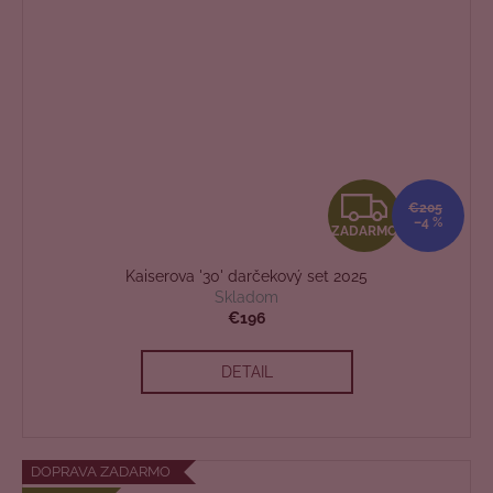
Z
€205
–4 %
ZADARMO
A
Kaiserova '30' darčekový set 2025
D
Skladom
€196
A
DETAIL
R
M
O
DOPRAVA ZADARMO